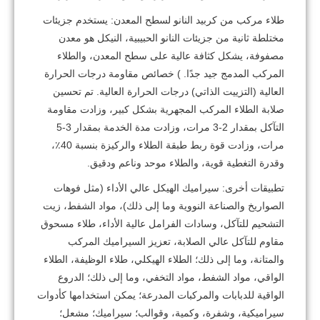
طلاء مركب من كربيد النانو لسطح المعدن: يستخدم جزيئات
مختلطة ثانية من جزيئات النانو الحبيبية، النيكل هو معدن
مصفوفة، يشكل كثافة عالية على سطح المعدن، والطلاء
المركب المدمج جيد جدًا. ) خصائص مقاومة درجات الحرارة
العالية (التزييت الذاتي) درجات الحرارة العالية. تم تحسين
صلابة الطلاء المركب المجهرية بشكل كبير، وزادت مقاومة
التآكل بمقدار 2-3 مرات، وزادت مدة الخدمة بمقدار 3-5
مرات، وزادت قوة ربط طبقة الطلاء والركيزة بنسبة 40٪،
وقدرة التغطية قوية، والطلاء موحد وناعم ودقيق.
تطبيقات أخرى: سيراميك الهيكل عالي الأداء (مثل فوهات
الصواريخ والصناعة النووية وما إلى ذلك)، مواد الشفط، زيت
التشحيم للتآكل، وسادات الفرامل عالية الأداء، طلاء مسحوق
مقاوم للتآكل عالي الصلابة، تعزيز السيراميك المركب
والمتانة، وما إلى ذلك؛ الطلاء الهيكلي، طلاء الوظيفة، الطلاء
الواقي، مواد الشفط، مواد التخفي، وما إلى ذلك؛ الدروع
الواقية للدبابات والمركبات المدرعة؛ يمكن استخدامها كأدوات
سيراميكية، وشفرة، وكمية، وقوالب؛ سيراميك؛ مشعل؛