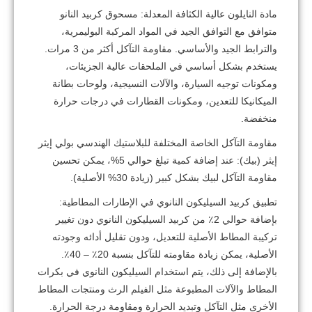
مادة النايلون عالية الكثافة المعدلة: مسحوق كربيد النانو
متوافق مع التوافق الجيد في المواد المركبة البوليمرية،
والترابط الجيد والأساسي. مقاومة التآكل أكثر من 3 مرات.
يستخدم بشكل أساسي في الملحقات عالية الجزيئات،
ومكونات توجيه السيارة، والآلات النسيجية، ولوحات بطانة
الميكانيكا للتعدين، ومكونات القطارات في درجات حرارة
منخفضة.
مقاومة التآكل الخاصة المختلفة للبلاستيك الهندسي بولي إيثر
إيثر (بيك): عند إضافة كمية تبلغ حوالي 5%، يمكن تحسين
مقاومة التآكل لبيك بشكل كبير (زيادة 30% الأصلية).
تطبيق كربيد السيليكون النانوي في الإطارات المطاطية:
بإضافة حوالي 2٪ من كربيد السيليكون النانوي دون تغيير
تركيبة المطاط الأصلية للتعديل، ودون تقليل أدائه وجودته
الأصلية، يمكن زيادة مقاومته للتآكل بنسبة 20٪ – 40٪.
بالإضافة إلى ذلك، يتم استخدام السيليكون النانوي في بكرات
المطاط والآلات المطبوعة مثل الفيلم الرث ومنتجات المطاط
الأخرى مثل التآكل وتبديد الحرارة ومقاومة درجة الحرارة.