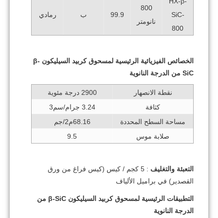
HX-β-
800
SiC-
99.9
ب
رمادي
نانومتر
800
الخصائص الفيزيائية الرئيسية لمسحوق كربيد السيليكون β-
SiC من الدرجة النانوية
نقطة الانصهار
2900 درجة مئوية
كثافة
3.24 جرام/سم3
مساحة السطح المحددة
68.16م2/جم
صلابة موس
9.5
التعبئة والتغليف
: 5 كجم / كيس (كيس فراغ من ورق
القصدير) في براميل الألياف
التطبيقات الرئيسية لمسحوق كربيد السيليكون β-SiC من
الدرجة النانوية