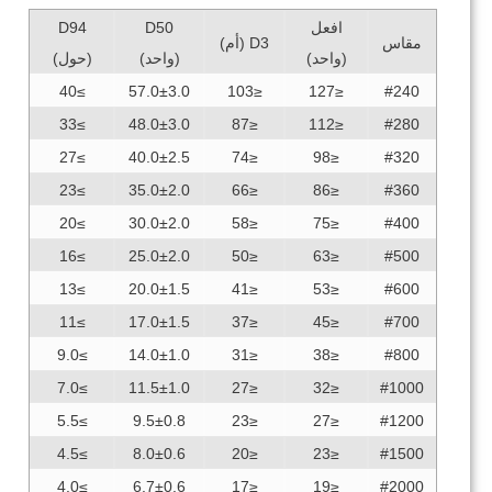
افعل
D50
D94
مقاس
D3 (أم)
(واحد)
(واحد)
(حول)
≥40
57.0±3.0
≤103
≤127
#240
≥33
48.0±3.0
≤87
≤112
#280
≥27
40.0±2.5
≤74
≤98
#320
≥23
35.0±2.0
≤66
≤86
#360
≥20
30.0±2.0
≤58
≤75
#400
≥16
25.0±2.0
≤50
≤63
#500
≥13
20.0±1.5
≤41
≤53
#600
≥11
17.0±1.5
≤37
≤45
#700
≥9.0
14.0±1.0
≤31
≤38
#800
≥7.0
11.5±1.0
≤27
≤32
#1000
≥5.5
9.5±0.8
≤23
≤27
#1200
≥4.5
8.0±0.6
≤20
≤23
#1500
≥4.0
6.7±0.6
≤17
≤19
#2000