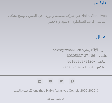
هايكسو
Haixu Abrasives هي شركة مصنعة وموردة في الصين ، وتنتج بشكل
أساسي كربيد السيليكون الأسود والأخضر
اتصال
البريد الإلكتروني:
sales@zzhaixu.cn
هاتف:
+86 371-60305637
الهاتف: +8615838373120
الفاكس: +86 371-60305637
© 2009-2020 Zhengzhou Haixu Abrasives Co.، Ltd. حقوق النشر
خريطة الموقع