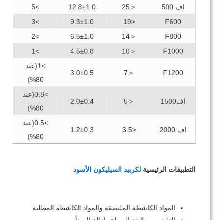
اف 500
＜25
12.8±1.0
>5
>3
9.3±1.0
<19
F600
>2
6.5±1.0
＜14
F800
>1
4.5±0.8
＜10
F1000
>1(عند
3.0±0.5
＜7
F1200
80%)
>0.8(عند
اف1500
＜5
2.0±0.4
80%)
>0.5(عند
اف 2000
<3.5
1.2±0.3
80%)
التطبيقات الرئيسية
لكربيد السيليكون الأسود
المواد الكاشطة الملتصقة والمواد الكاشطة المطلية