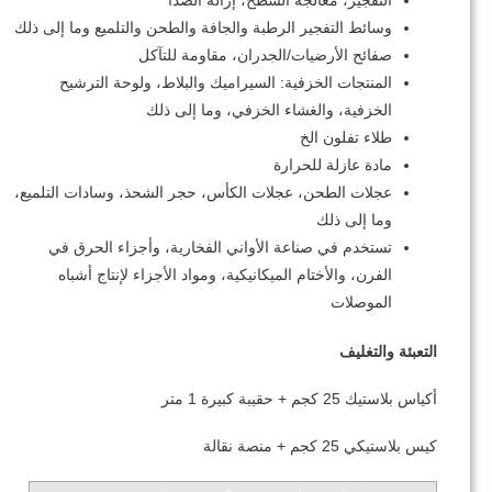
التفجير، معالجة السطح، إزالة الصدأ
وسائط التفجير الرطبة والجافة والطحن والتلميع وما إلى ذلك
صفائح الأرضيات/الجدران، مقاومة للتآكل
المنتجات الخزفية: السيراميك والبلاط، ولوحة الترشيح
الخزفية، والغشاء الخزفي، وما إلى ذلك
طلاء تفلون الخ
مادة عازلة للحرارة
عجلات الطحن، عجلات الكأس، حجر الشحذ، وسادات التلميع،
وما إلى ذلك
تستخدم في صناعة الأواني الفخارية، وأجزاء الحرق في
الفرن، والأختام الميكانيكية، ومواد الأجزاء لإنتاج أشباه
الموصلات
التعبئة والتغليف
أكياس بلاستيك 25 كجم + حقيبة كبيرة 1 متر
كيس بلاستيكي 25 كجم + منصة نقالة