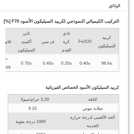
الوثائق
التركيب الكيميائي النموذجي لكربيد السيليكون الأسود F70 [%]
نادي
ثاني
كربيد
Fe2O3
كرة
أكسيد
ف.سي
قانون
السيليكون
القدم
السيليكون
<
≤0.70
≤0.40
≤0.20
≤0.40
≥98.6
0.09
كربيد السيليكون الأسود الخصائص الفيزيائية
كثافة
3.20 جرام/سم3
صلابة موس
9.15
الحد الأقصى لدرجة حرارة
1900 درجة مئوية
الخدمة