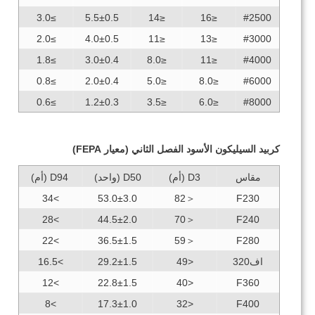
≥3.0
5.5±0.5
≤14
≤16
#2500
≥2.0
4.0±0.5
≤11
≤13
#3000
≥1.8
3.0±0.4
≤8.0
≤11
#4000
≥0.8
2.0±0.4
≤5.0
≤8.0
#6000
≥0.6
1.2±0.3
≤3.5
≤6.0
#8000
كربيد السيليكون الأسود الفصل الثاني (معيار FEPA)
مقاس
D3 (أم)
D50 (واحد)
D94 (أم)
>34
53.0±3.0
＜82
F230
>28
44.5±2.0
＜70
F240
>22
36.5±1.5
＜59
F280
اف320
<49
29.2±1.5
>16.5
>12
22.8±1.5
<40
F360
>8
17.3±1.0
<32
F400