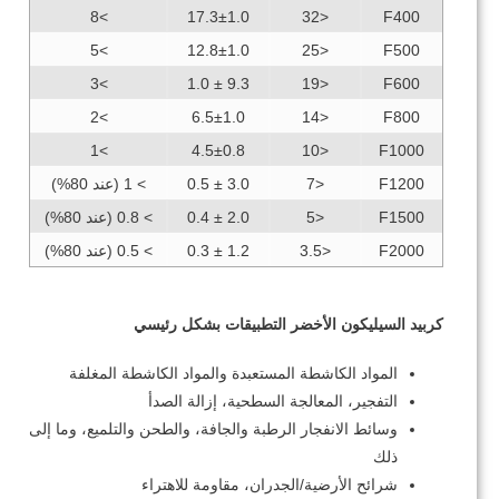
>8
17.3±1.0
<32
F400
>5
12.8±1.0
<25
F500
>3
9.3 ± 1.0
<19
F600
>2
6.5±1.0
<14
F800
>1
4.5±0.8
<10
F1000
F1200
<7
3.0 ± 0.5
> 1 (عند 80%)
F1500
<5
2.0 ± 0.4
> 0.8 (عند 80%)
F2000
<3.5
1.2 ± 0.3
> 0.5 (عند 80%)
كربيد السيليكون الأخضر التطبيقات بشكل رئيسي
المواد الكاشطة المستعبدة والمواد الكاشطة المغلفة
التفجير، المعالجة السطحية، إزالة الصدأ
وسائط الانفجار الرطبة والجافة، والطحن والتلميع، وما إلى
ذلك
شرائح الأرضية/الجدران، مقاومة للاهتراء