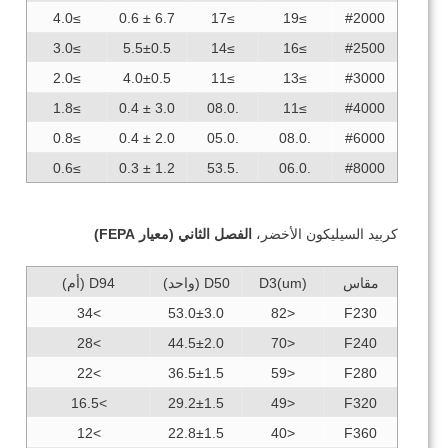
≥4.0
6.7 ± 0.6
≥17
≥19
#2000
≥3.0
5.5±0.5
≥14
≥16
#2500
≥2.0
4.0±0.5
≥11
≥13
#3000
≥1.8
3.0 ± 0.4
.08.0
≥11
#4000
≥0.8
2.0 ± 0.4
.05.0
.08.0
#6000
≥0.6
1.2 ± 0.3
.53.5
.06.0
#8000
كربيد السيليكون الأخضر،
الفصل الثاني (معيار FEPA)
مقاس
D3(um)
D50 (واحد)
D94 (أم)
>34
53.0±3.0
<82
F230
>28
44.5±2.0
<70
F240
>22
36.5±1.5
<59
F280
>16.5
29.2±1.5
<49
F320
>12
22.8±1.5
<40
F360