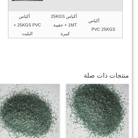
أكياس 25KGS
أكياس
أكياس
+ 1MT حقيبة
25KGS PVC +
PVC 25KGS
كبيرة
البليت
منتجات ذات صلة