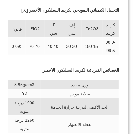
التحليل الكيميائي النموذجي لكربيد السيليكون الأخضر [%]
كربيد
إف
F.
SiO2
Fe2O3
قانون
كربيد
سي
سي
98.0-
<0.09
.70.70
.40.40
.30.30
.150.15
99.5
الخصائص الفيزيائية لكربيد السيليكون الأخضر
3.95g/cm3
وزن محدد
صلابة موس
9.4
1900 درجة
الحد الأقصى لدرجة حرارة الخدمة
مئوية
2250 درجة
نقطة الانصهار
مئوية