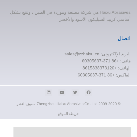
Haixu Abrasives هي شركة مصنعة وموردة في الصين ، وتنتج بشكل
أساسي كربيد السيليكون الأسود والأخضر
اتصال
البريد الإلكتروني:
sales@zzhaixu.cn
هاتف:
+86 371-60305637
الهاتف: +8615838373120
الفاكس: +86 371-60305637
© 2009-2020 Zhengzhou Haixu Abrasives Co.، Ltd. حقوق النشر
خريطة الموقع