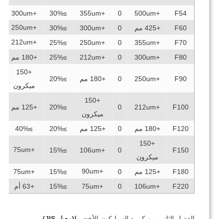
≥40%
+300um
≥30%
+355um
0
+500um
F54
+250um
F60
+425 مم
0
+300um
≥30%
≥40%
+212um
≥40%
≥25%
+250um
0
+355um
F70
F80
+300um
0
+212um
≥25%
+180 مم
≥40%
+150
F90
+250um
0
+180 مم
≥20%
≥40%
ميكرون
+150
F100
+212um
0
≥20%
+125 مم
≥40%
ميكرون
F120
+180 مم
0
+125 مم
≥20%
≥40%
≥40%
+150
+75um
≥40%
≥15%
+106um
0
F150
ميكرون
+90um
F180
+125 مم
0
≥15%
+75um
*
F220
+106um
0
+75um
≥15%
+63 أم
*
الفصل الثاني من كربيد السيليكون الأخضر
Ⅰ(معيار JIS)