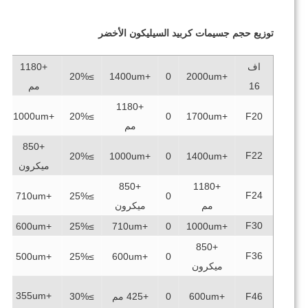
توزيع حجم جسيمات
كربيد السيليكون الأخضر
اف
+1180
≥45%
≥20%
+1400um
0
+2000um
16
مم
+1180
≥45%
+1000um
≥20%
0
+1700um
F20
مم
+850
F22
≥45%
≥20%
+1000um
0
+1400um
ميكرون
+850
+1180
F24
≥45%
+710um
≥25%
0
مم
ميكرون
F30
≥45%
+600um
≥25%
+710um
0
+1000um
+850
F36
≥45%
+500um
≥25%
+600um
0
ميكرون
+355um
F46
+600um
0
+425 مم
≥30%
≥40%