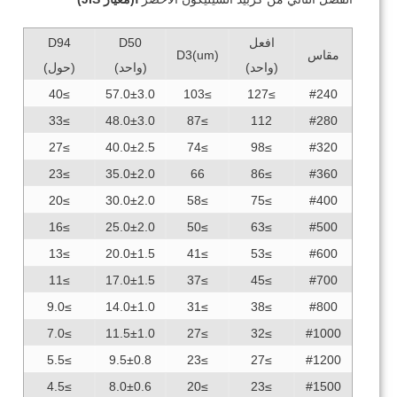
افعل
D50
D94
مقاس
D3(um)
(واحد)
(واحد)
(حول)
≥40
57.0±3.0
≥103
≥127
#240
≥33
48.0±3.0
≥87
112
#280
≥27
40.0±2.5
≥74
≥98
#320
≥23
35.0±2.0
66
≥86
#360
≥20
30.0±2.0
≥58
≥75
#400
≥16
25.0±2.0
≥50
≥63
#500
≥13
20.0±1.5
≥41
≥53
#600
≥11
17.0±1.5
≥37
≥45
#700
≥9.0
14.0±1.0
≥31
≥38
#800
≥7.0
11.5±1.0
≥27
≥32
#1000
≥5.5
9.5±0.8
≥23
≥27
#1200
≥4.5
8.0±0.6
≥20
≥23
#1500