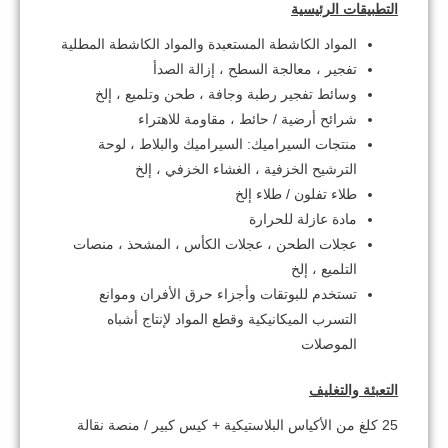
التطبيقات الرئيسية
المواد الكاشطة المستعبدة والمواد الكاشطة المطلية
تفجير ، معالجة السطح ، إزالة الصدأ
وسائط تفجير رطبة وجافة ، طحن وتلميع ، إلخ
شرائح أرضية / حائط ، مقاومة للاهتراء
منتجات السيراميك: السيراميك والبلاط ، لوحة
الترشيح الخزفية ، الغشاء الخزفي ، إلخ
طلاء تفلون / طلاء إلخ
مادة عازلة للحرارة
عجلات الطحن ، عجلات الكأس ، المشحذ ، منصات
التلميع ، إلخ
تستخدم للبوتقات وأجزاء حرق الأفران وموانع
التسرب الميكانيكية وقطع المواد لإنتاج أشباه
الموصلات
التعبئة والتغليف
25 كلغ من الأكياس البلاستيكية + كيس كبير / منصة نقالة