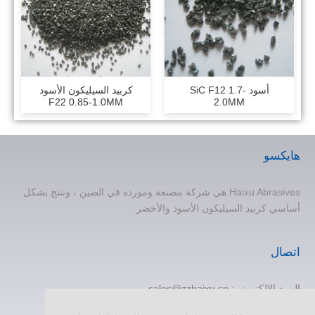
أسود SiC F12 1.7-
كربيد السيليكون الأسود
F22 0.85-1.0MM
2.0MM
هايكسو
Haixu Abrasives هي شركة مصنعة وموردة في الصين ، وتنتج بشكل
أساسي كربيد السيليكون الأسود والأخضر
اتصال
البريد الإلكتروني:
sales@zzhaixu.cn
هاتف:
+86 371-60305637