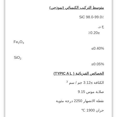
متوسط ​​التركيب الكيميائي (نموذجي)
SiC 98.0-99.0٪
ج
ف
≤0.20٪
Fe
O
2
3
≤0.40%
SiO
2
≤0.05%
الخصائص الفيزيائية (
L)
A
TYPIC
3
الكثافة ≥3.12 جم / سم
صلابة موس 9.15
نقطة الانصهار 2250 درجة مئوية
حران 1900 ℃