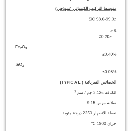
متوسط ​​التركيب الكيميائي (نموذجي)
SiC 98.0-99.0٪
ج
ف
≤0.20٪
Fe
O
2
3
≤0.40%
SiO
2
≤0.05%
الخصائص الفيزيائية (
L)
A
TYPIC
3
الكثافة ≥3.12 جم / سم
صلابة موس 9.15
نقطة الانصهار 2250 درجة مئوية
حران 1900 ℃