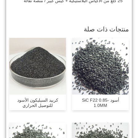
25 كلغ من الأكياس البلاستيكية + كيس كبير / منصة نقالة
منتجات ذات صلة
أسود SiC F22 0.85-
كربيد السيليكون الأسود
1.0MM
للتوصيل الحراري