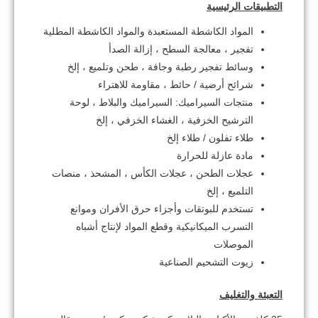
التطبيقات الرئيسية
المواد الكاشطة المستعبدة والمواد الكاشطة المطلية
تفجير ، معالجة السطح ، إزالة الصدأ
وسائط تفجير رطبة وجافة ، طحن وتلميع ، إلخ
شرائح أرضية / حائط ، مقاومة للاهتراء
منتجات السيراميك: السيراميك والبلاط ، لوحة
الترشيح الخزفية ، الغشاء الخزفي ، إلخ
طلاء تفلون / طلاء إلخ
مادة عازلة للحرارة
عجلات الطحن ، عجلات الكأس ، المشحذ ، منصات
التلميع ، إلخ
تستخدم للبوتقات وأجزاء حرق الأفران وموانع
التسرب الميكانيكية وقطع المواد لإنتاج أشباه
الموصلات
زيوت التشحيم الصناعية
التعبئة والتغليف