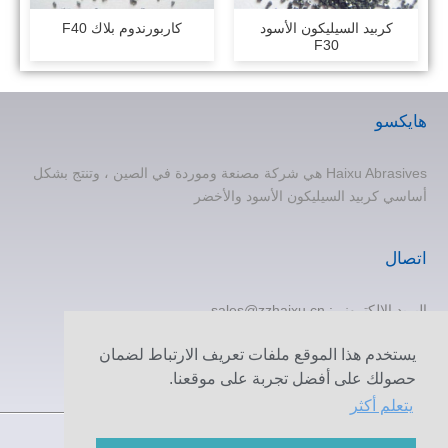
كربيد السيليكون الأسود
كاربورندوم بلاك F40
F30
هايكسو
Haixu Abrasives هي شركة مصنعة وموردة في الصين ، وتنتج بشكل
أساسي كربيد السيليكون الأسود والأخضر
اتصال
البريد الإلكتروني:
sales@zzhaixu.cn
هاتف:
+86 371-60305637
يستخدم هذا الموقع ملفات تعريف الارتباط لضمان
الهاتف: +8615838373120
حصولك على أفضل تجربة على موقعنا.
الفاكس: +86 371-60305637
يتعلم أكثر