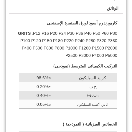
الوثائق
كاربورندوم أسود لورق الصنفرة الإسفنجي
GRITS
:P12 P16 P20 P24 P30 P36 P40 P50 P60 P80
P100 P120 P150 P180 P220 P240 P280 P320 P360
P400 P500 P600 P800 P1000 P1200 P1500 P2000
P2500 P3000 P4000 P5000
التركيب الكيميائي المتوسط ​​(نموذجي)
كربيد السيليكون
≥98.6%
ج
≤0.20%
ف
Fe
O
≤0.40%
2
3
ثاني
≤0.05%
أكسيد السيليكون
الخصائص الفيزيائية
(
النموذجية
)