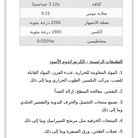
كثافة
≥3.12 جم/سم3
صلابة موس
9.15
نقطة الانصهار
2250 درجة مئوية
الكسر
1900 درجة مئوية
مغناطيسي
≤0.025%
التطبيقات الرئيسية – الكربوراندوم الأسود
1، المواد المقاومة للحرارة، عبء الفرن، المواد القابلة
للصب، مركب التكسير، الطوب الحراري وما إلى ذلك
2، التفجير، معالجة السطح، إزالة الصدأ
3. تصنيع منتجات التجميل والحرف اليدوية والتقشير الجلدي
وما إلى ذلك
4، المنتجات الخزفية مثل مرشح السيراميك وما إلى ذلك
5، عجلات الطحن، ورق الصنفرة وما إلى ذلك